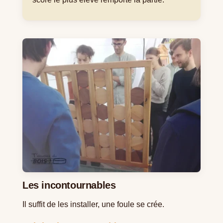
Les incontournables
Il suffit de les installer, une foule se crée.