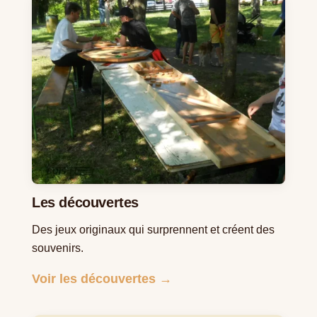
Les découvertes
Des jeux originaux qui surprennent et créent des
souvenirs.
Voir les découvertes →