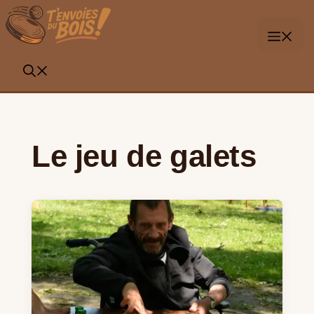
Aller
au
ME
contenu
Le jeu de galets