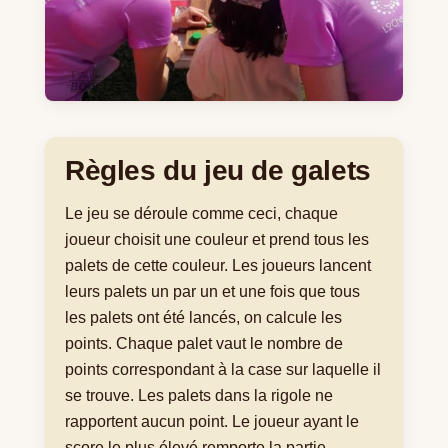
Règles du jeu de galets
Le jeu se déroule comme ceci, chaque
joueur choisit une couleur et prend tous les
palets de cette couleur. Les joueurs lancent
leurs palets un par un et une fois que tous
les palets ont été lancés, on calcule les
points. Chaque palet vaut le nombre de
points correspondant à la case sur laquelle il
se trouve. Les palets dans la rigole ne
rapportent aucun point. Le joueur ayant le
score le plus élevé remporte la partie.