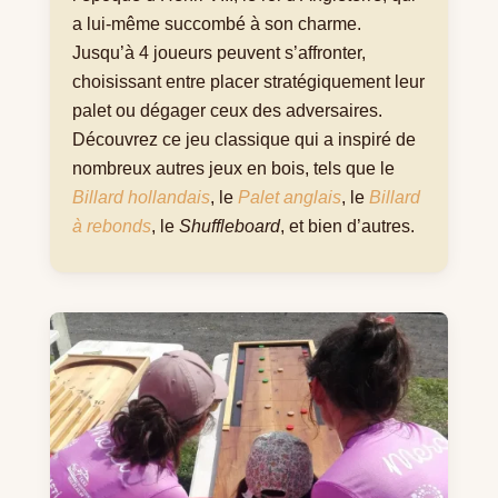
a lui-même succombé à son charme.
Jusqu’à 4 joueurs peuvent s’affronter,
choisissant entre placer stratégiquement leur
palet ou dégager ceux des adversaires.
Découvrez ce jeu classique qui a inspiré de
nombreux autres jeux en bois, tels que le
Billard hollandais
, le
Palet anglais
, le
Billard
à rebonds
, le
Shuffleboard
, et bien d’autres.