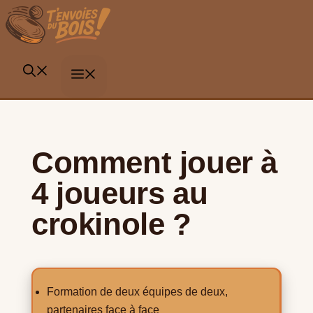
Aller
au
contenu
MENU
Comment jouer à
4 joueurs au
crokinole ?
Formation de deux équipes de deux,
partenaires face à face