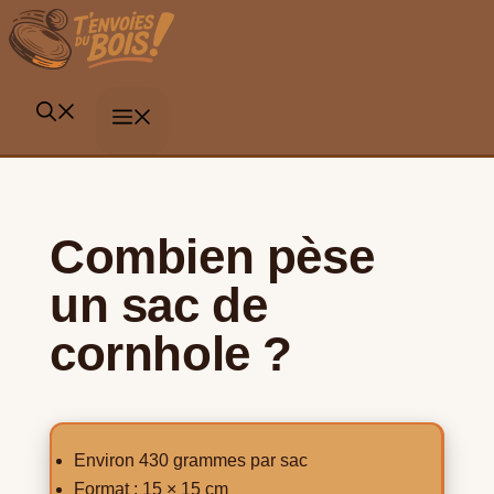
Aller
au
contenu
MENU
Combien pèse
un sac de
cornhole ?
Environ 430 grammes par sac
Format : 15 × 15 cm